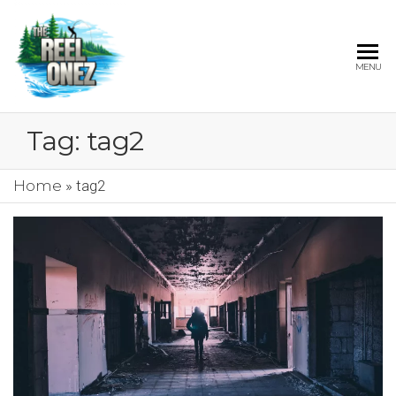
THE
MENU
REEL
ONEZ
Tag:
tag2
OFFICIAL
Home
»
tag2