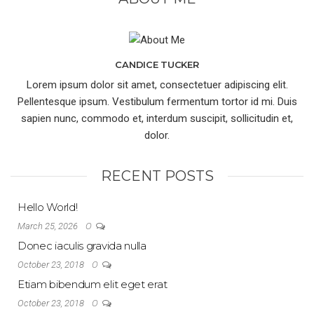
CANDICE TUCKER
Lorem ipsum dolor sit amet, consectetuer adipiscing elit.
Pellentesque ipsum. Vestibulum fermentum tortor id mi. Duis
sapien nunc, commodo et, interdum suscipit, sollicitudin et,
dolor.
RECENT POSTS
Hello World!
0
March 25, 2026
Donec iaculis gravida nulla
0
October 23, 2018
Etiam bibendum elit eget erat
0
October 23, 2018