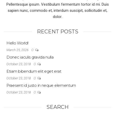
Pellentesque ipsum. Vestibulum fermentum tortor id mi. Duis
sapien nunc, commodo et, interdum suscipit, sollicitudin et,
dolor.
RECENT POSTS
Hello World!
0
March 25, 2026
Donec iaculis gravida nulla
0
October 23, 2018
Etiam bibendum elit eget erat
0
October 23, 2018
Praesent id justo in neque elementum
0
October 23, 2018
SEARCH