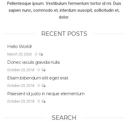
Pellentesque ipsum. Vestibulum fermentum tortor id mi. Duis
sapien nunc, commodo et, interdum suscipit, sollicitudin et,
dolor.
RECENT POSTS
Hello World!
0
March 25, 2026
Donec iaculis gravida nulla
0
October 23, 2018
Etiam bibendum elit eget erat
0
October 23, 2018
Praesent id justo in neque elementum
0
October 23, 2018
SEARCH