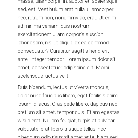
massa, ullamcorper in, auctor et, scelerisque
sed, est. Vestibulum erat nulla, ullamcorper
nec, rutrum non, nonummy ac, erat. Ut enim
ad minima veniam, quis nostrum
exercitationem ullam corporis suscipit
laboriosam, nisi ut aliquid ex ea commodi
consequatur? Curabitur sagittis hendrerit
ante. Integer tempor. Lorem ipsum dolor sit
amet, consectetuer adipiscing elit. Morbi
scelerisque luctus velit.
Duis bibendum, lectus ut viverra rhoncus,
dolor nunc faucibus libero, eget facilisis enim
ipsum id lacus. Cras pede libero, dapibus nec,
pretium sit amet, tempor quis. Etiam egestas
wisi a erat. Nullam feugiat, turpis at pulvinar
vulputate, erat libero tristique tellus, nec
bibendum odio risus sit amet ante. Nam sed