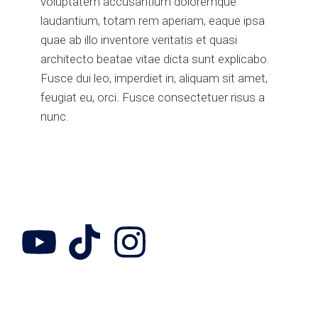
voluptatem accusantium doloremque
laudantium, totam rem aperiam, eaque ipsa
quae ab illo inventore veritatis et quasi
architecto beatae vitae dicta sunt explicabo.
Fusce dui leo, imperdiet in, aliquam sit amet,
feugiat eu, orci. Fusce consectetuer risus a
nunc.
Follow Us
Collab with us
Adress
Contact us