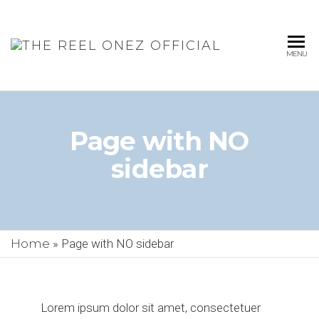
THE
MENU
REEL
ONEZ
OFFICIA
Page with NO
sidebar
Home
»
Page with NO sidebar
Lorem ipsum dolor sit amet, consectetuer