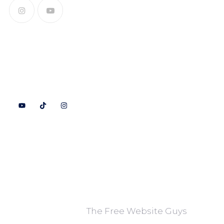
Follow Us
Collab with us
Adress
Contact us
P.O Box 11632, Philadelphia,
PA 19116
Website built by
The Free Website Guys
🚀