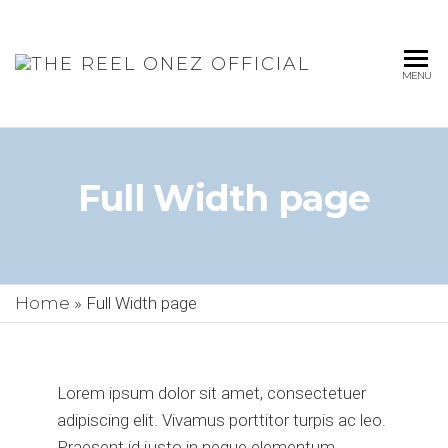
THE
MENU
REEL
ONEZ
OFFICIA
Full Width page
Home
»
Full Width page
Lorem ipsum dolor sit amet, consectetuer
adipiscing elit. Vivamus porttitor turpis ac leo.
Praesent id justo in neque elementum