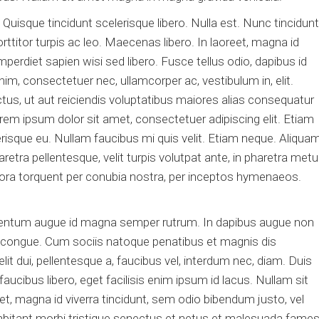
uisque tincidunt scelerisque libero. Nulla est. Nunc tincidunt
titor turpis ac leo. Maecenas libero. In laoreet, magna id
mperdiet sapien wisi sed libero. Fusce tellus odio, dapibus id
nim, consectetuer nec, ullamcorper ac, vestibulum in, elit.
tus, ut aut reiciendis voluptatibus maiores alias consequatur
orem ipsum dolor sit amet, consectetuer adipiscing elit. Etiam
elerisque eu. Nullam faucibus mi quis velit. Etiam neque. Aliqua
tra pellentesque, velit turpis volutpat ante, in pharetra met
litora torquent per conubia nostra, per inceptos hymenaeos.
.
mentum augue id magna semper rutrum. In dapibus augue non
 congue. Cum sociis natoque penatibus et magnis dis
it dui, pellentesque a, faucibus vel, interdum nec, diam. Duis
aucibus libero, eget facilisis enim ipsum id lacus. Nullam sit
t, magna id viverra tincidunt, sem odio bibendum justo, vel
habitant morbi tristique senectus et netus et malesuada fame