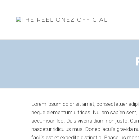
THE
REEL
ONEZ
OFFIC
Lorem ipsum dolor sit amet, consectetuer adipisc
neque elementum ultrices. Nullam sapien sem, 
accumsan leo. Duis viverra diam non justo. Cum
nascetur ridiculus mus. Donec iaculis gravida n
facilis est et expedita distinctio. Phasellus rh