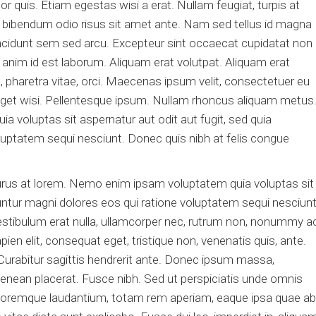
r quis. Etiam egestas wisi a erat. Nullam feugiat, turpis at
 nec bibendum odio risus sit amet ante. Nam sed tellus id magna
ncidunt sem sed arcu. Excepteur sint occaecat cupidatat non
it anim id est laborum. Aliquam erat volutpat. Aliquam erat
, pharetra vitae, orci. Maecenas ipsum velit, consectetuer eu
eget wisi. Pellentesque ipsum. Nullam rhoncus aliquam metus
a voluptas sit aspernatur aut odit aut fugit, sed quia
uptatem sequi nesciunt. Donec quis nibh at felis congue
rus at lorem. Nemo enim ipsam voluptatem quia voluptas sit
untur magni dolores eos qui ratione voluptatem sequi nesciunt
estibulum erat nulla, ullamcorper nec, rutrum non, nonummy ac
n elit, consequat eget, tristique non, venenatis quis, ante.
Curabitur sagittis hendrerit ante. Donec ipsum massa,
 Aenean placerat. Fusce nibh. Sed ut perspiciatis unde omnis
oloremque laudantium, totam rem aperiam, eaque ipsa quae ab