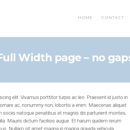
HOME
CONTACT
IAL
Full Width page – no gap
ing elit. Vivamus porttitor turpis ac leo. Praesent id justo in
ornare ac, nonummy non, lobortis a enim. Maecenas aliquet
 sociis natoque penatibus et magnis dis parturient montes,
ulla. Mauris dictum facilisis augue. Et harum quidem rerum
oncus. Nullam sit amet magna in magna gravida vehicula.