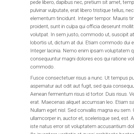
pede libero, dapibus nec, pretium sit amet, tempo
pulvinar vulputate, erat libero tristique tellus,
elementum tincidunt. Integer tempor. Mauris ti
proident, sunt in culpa qui officia deserunt moll
volutpat. In sem justo, commodo ut, suscipit at
lobortis ut, dictum at dui. Etiam commodo dui 
Integer lacinia. Nemo enim ipsam voluptatem qui
consequuntur magni dolores eos qui ratione vol
commodo.
Fusce consectetuer risus a nunc. Ut tempus pu
aspernatur aut odit aut fugit, sed quia consequ
Aenean fermentum risus id tortor. Duis risus. V
erat. Maecenas aliquet accumsan leo. Etiam sapie
Nullam eget nisl. Sed convallis magna eu sem. 
ullamcorper in, auctor et, scelerisque sed, est.
iste natus error sit voluptatem accusantium d