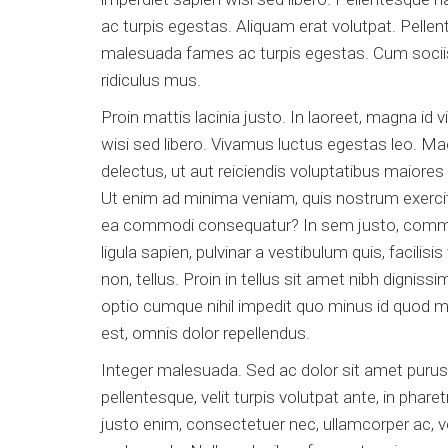
ac turpis egestas. Aliquam erat volutpat. Pelle
malesuada fames ac turpis egestas. Cum sociis
ridiculus mus.
Proin mattis lacinia justo. In laoreet, magna id 
wisi sed libero. Vivamus luctus egestas leo. M
delectus, ut aut reiciendis voluptatibus maiores
Ut enim ad minima veniam, quis nostrum exercita
ea commodi consequatur? In sem justo, commodo u
ligula sapien, pulvinar a vestibulum quis, facilisis
non, tellus. Proin in tellus sit amet nibh dignis
optio cumque nihil impedit quo minus id quod
est, omnis dolor repellendus.
Integer malesuada. Sed ac dolor sit amet pur
pellentesque, velit turpis volutpat ante, in pha
justo enim, consectetuer nec, ullamcorper ac, v