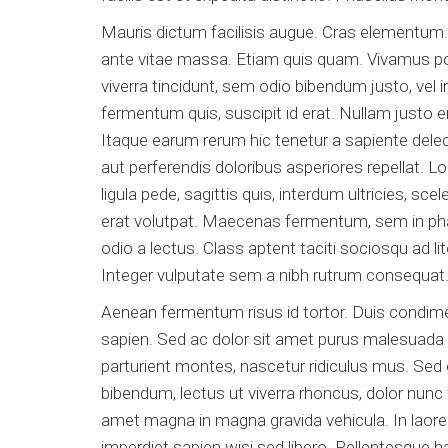
Mauris dictum facilisis augue. Cras elementum. Q
ante vitae massa. Etiam quis quam. Vivamus port
viverra tincidunt, sem odio bibendum justo, vel i
fermentum quis, suscipit id erat. Nullam justo e
Itaque earum rerum hic tenetur a sapiente delec
aut perferendis doloribus asperiores repellat. L
ligula pede, sagittis quis, interdum ultricies, sc
erat volutpat. Maecenas fermentum, sem in phare
odio a lectus. Class aptent taciti sociosqu ad 
Integer vulputate sem a nibh rutrum consequat
Aenean fermentum risus id tortor. Duis condi
sapien. Sed ac dolor sit amet purus malesuada
parturient montes, nascetur ridiculus mus. Sed el
bibendum, lectus ut viverra rhoncus, dolor nunc f
amet magna in magna gravida vehicula. In laoree
imperdiet sapien wisi sed libero. Pellentesque 