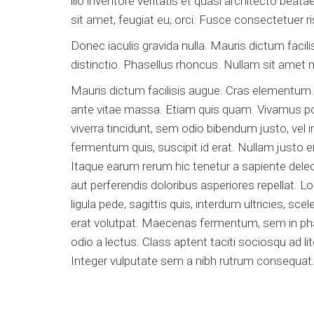
illo inventore veritatis et quasi architecto beata
sit amet, feugiat eu, orci. Fusce consectetuer r
Donec iaculis gravida nulla. Mauris dictum facil
distinctio. Phasellus rhoncus. Nullam sit amet
Mauris dictum facilisis augue. Cras elementum. Q
ante vitae massa. Etiam quis quam. Vivamus port
viverra tincidunt, sem odio bibendum justo, vel i
fermentum quis, suscipit id erat. Nullam justo e
Itaque earum rerum hic tenetur a sapiente delec
aut perferendis doloribus asperiores repellat. L
ligula pede, sagittis quis, interdum ultricies, sc
erat volutpat. Maecenas fermentum, sem in phare
odio a lectus. Class aptent taciti sociosqu ad 
Integer vulputate sem a nibh rutrum consequat