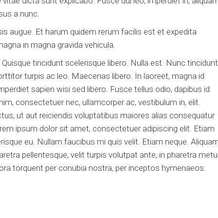
e vitae dicta sunt explicabo. Fusce dui leo, imperdiet in, aliqua
isus a nunc.
isis augue. Et harum quidem rerum facilis est et expedita
 magna in magna gravida vehicula.
uisque tincidunt scelerisque libero. Nulla est. Nunc tincidunt
titor turpis ac leo. Maecenas libero. In laoreet, magna id
mperdiet sapien wisi sed libero. Fusce tellus odio, dapibus id
nim, consectetuer nec, ullamcorper ac, vestibulum in, elit.
tus, ut aut reiciendis voluptatibus maiores alias consequatur
orem ipsum dolor sit amet, consectetuer adipiscing elit. Etiam
elerisque eu. Nullam faucibus mi quis velit. Etiam neque. Aliqua
tra pellentesque, velit turpis volutpat ante, in pharetra met
litora torquent per conubia nostra, per inceptos hymenaeos.
.