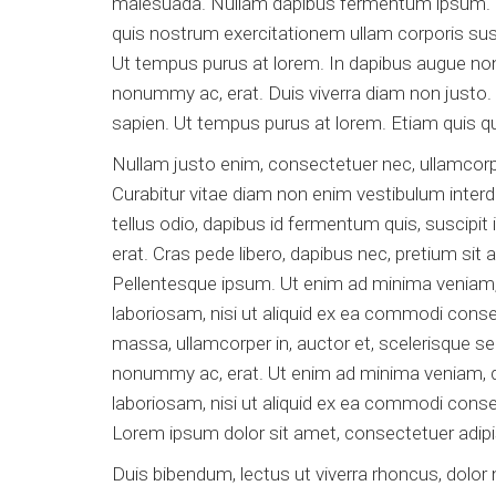
malesuada. Nullam dapibus fermentum ipsum. M
quis nostrum exercitationem ullam corporis sus
Ut tempus purus at lorem. In dapibus augue non 
nonummy ac, erat. Duis viverra diam non justo
sapien. Ut tempus purus at lorem. Etiam quis qu
Nullam justo enim, consectetuer nec, ullamcorpe
Curabitur vitae diam non enim vestibulum inter
tellus odio, dapibus id fermentum quis, suscipi
erat. Cras pede libero, dapibus nec, pretium sit
Pellentesque ipsum. Ut enim ad minima veniam, 
laboriosam, nisi ut aliquid ex ea commodi con
massa, ullamcorper in, auctor et, scelerisque se
nonummy ac, erat. Ut enim ad minima veniam, q
laboriosam, nisi ut aliquid ex ea commodi conseq
Lorem ipsum dolor sit amet, consectetuer adipisc
Duis bibendum, lectus ut viverra rhoncus, dolor n