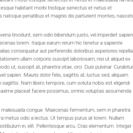
ntesque habitant morbi tristique senectus et netus et
 natoque penatibus et magnis dis parturient montes, nascet
viverra tincidunt, sem odio bibendum justo, vel imperdiet sapien
aecenas lorem. Itaque earum rerum hic tenetur a sapiente
 alias consequatur aut perferendis doloribus asperiores repella
tionem ullam corporis suscipit laboriosam, nisi ut aliquid ex
t, suscipit at, pharetra vitae, orci. Duis pulvinar. Curabitu
 vel sapien. Mauris dolor felis, sagittis at, luctus sed, aliquam
sim sagittis. Nam libero tempore, cum soluta nobis est eligendi
 maxime placeat facere possimus, omnis voluptas assumenda
us malesuada congue. Maecenas fermentum, sem in pharetra
retra metus odio a lectus. Ut tempus purus at lorem. Nullam
estibulum in, elit. Pellentesque arcu. Cras elementum. Integer