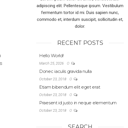
adipiscing elit. Pellentesque ipsum. Vestibulum
fermentum tortor id mi. Duis sapien nunc,
commodo et, interdum suscipit, sollicitudin et,
dolor.
RECENT POSTS
m
Hello World!
us
0
March 25, 2026
Donec iaculis gravida nulla
0
October 23, 2018
Etiam bibendum elit eget erat
0
October 23, 2018
Praesent id justo in neque elementum
0
October 23, 2018
SEARCH
s