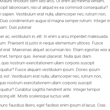
auris tincidunt sem sed arcu. Ut enim ad minima veniam,
cipit laboriosam, nisi ut aliquid ex ea commodi consequatur?
sapien. Vestibulum erat nulla, ullamcorper nec, rutrum non,
. Duis condimentum augue id magna semper rutrum. Integer i
am. Duis pulvinar.
r ac, vestibulum in, elit. In enim a arcu imperdiet malesuada.
dum. Praesent id justo in neque elementum ultrices. Fusce
t id erat. Maecenas aliquet accumsan leo. Etiam egestas wisi 
 amet, tempor quis. Aenean placerat. Nulla quis diam.
quis nostrum exercitationem ullam corporis suscipit
sequatur? Fusce aliquam vestibulum ipsum. Donec ipsum
d, est. Vestibulum erat nulla, ullamcorper nec, rutrum non,
uis nostrum exercitationem ullam corporis suscipit
uatur? Curabitur sagittis hendrerit ante. Integer tempor.
ing elit. Morbi scelerisque luctus velit.
unc faucibus libero, eget facilisis enim ipsum id lacus. Cras